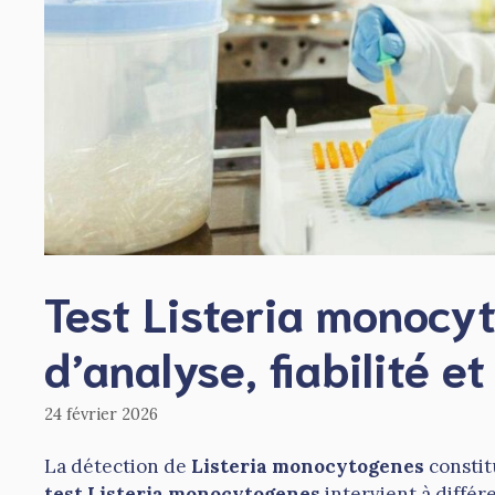
Test Listeria monocy
d’analyse, fiabilité e
24 février 2026
La détection de
Listeria monocytogenes
constitu
test Listeria monocytogenes
intervient à différ