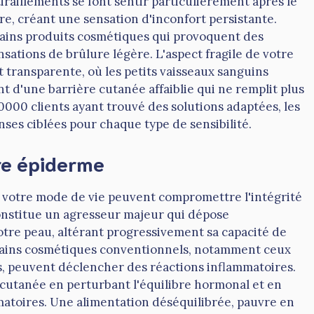
iraillements se font sentir particulièrement après le
, créant une sensation d'inconfort persistante.
tains produits cosmétiques qui provoquent des
tions de brûlure légère. L'aspect fragile de votre
t transparente, où les petits vaisseaux sanguins
t d'une barrière cutanée affaiblie qui ne remplit plus
0000 clients ayant trouvé des solutions adaptées, les
ses ciblées pour chaque type de sensibilité.
tre épiderme
 votre mode de vie peuvent compromettre l'intégrité
constitue un agresseur majeur qui dépose
otre peau, altérant progressivement sa capacité de
rtains cosmétiques conventionnels, notamment ceux
s, peuvent déclencher des réactions inflammatoires.
 cutanée en perturbant l'équilibre hormonal et en
matoires. Une alimentation déséquilibrée, pauvre en