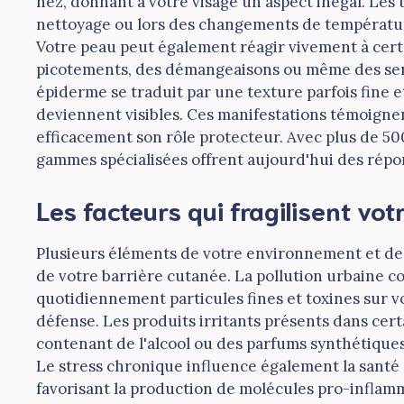
nez, donnant à votre visage un aspect inégal. Les t
nettoyage ou lors des changements de température
Votre peau peut également réagir vivement à cer
picotements, des démangeaisons ou même des sensa
épiderme se traduit par une texture parfois fine e
deviennent visibles. Ces manifestations témoignen
efficacement son rôle protecteur. Avec plus de 50
gammes spécialisées offrent aujourd'hui des répon
Les facteurs qui fragilisent vo
Plusieurs éléments de votre environnement et de
de votre barrière cutanée. La pollution urbaine 
quotidiennement particules fines et toxines sur v
défense. Les produits irritants présents dans ce
contenant de l'alcool ou des parfums synthétique
Le stress chronique influence également la santé
favorisant la production de molécules pro-inflam